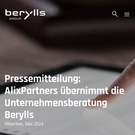
Pressemitteilung:
AlixPartners übernimmt die
Unternehmensberatung
Berylls
München, Mai 2024