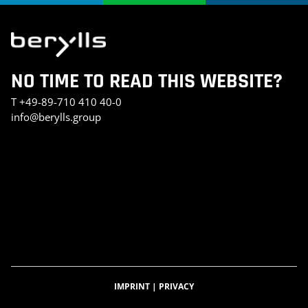
NO TIME TO READ THIS WEBSITE?
T
+49-89-710 410 40-0
info@berylls.group
AI_SLIDER_TEST
AI_SLIDER_TEST_SMALL
INVESTMENT PORTFOLIO
KONTAKT
TEST SEITE CHRIS
BERYLLS DIGITAL VENTURES
DATENSCHUTZERKLÄRUNG
IMPRESSUM
BERYLLS GREEN MOBILITY
BERYLLS EQUITY PARTNERS
ÜBER UNS
FEATURED INSIGHTS
HOME
KARRIERE
AUTOMOBILITÄTSINDEX
CAREER DETAIL
IMPRINT
|
PRIVACY