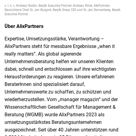
v. l. n. r.: Andreas Radics, Berylls Executive Partner; Andreas Rüter, AlixPartners
Deutschland Chef; Dr. Jan Burgard, Berylls Group CEO und Dr. Jan Dannenberg, Berylls
Executive Partner
Über AlixPartners
Expertise, Umsetzungsstärke, Verantwortung –
AlixPartners steht für messbare Ergebnisse „when it
really matters“. Als global agierende
Unternehmensberatung helfen wir unseren Klienten
dabei, schnell und entschlossen auf ihre wichtigsten
Herausforderungen zu reagieren. Unsere erfahrenen
BeraterInnen sind spezialisiert darauf,
Unternehmenswerte zu schaffen, zu schützen und
wiederherzustellen. Vom „manager magazin“ und der
Wissenschaftlichen Gesellschaft für Management &
Beratung (WGMB) wurde AlixPartners 2023 als
umsetzungsstärkstes Beratungsunternehmen
ausgezeichnet. Seit über 40 Jahren unterstützen rund